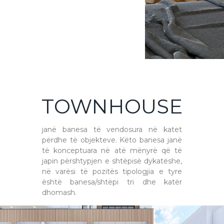
TOWNHOUSE
janë banesa të vendosura në katet
përdhe të objekteve. Këto banesa janë
të konceptuara në atë mënyrë që të
japin përshtypjen e shtëpisë dykatëshe,
në varësi të pozitës tipologjia e tyre
është banesa/shtëpi tri dhe katër
dhomash.