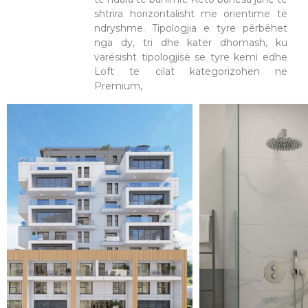
shtrira horizontalisht me orientime të
ndryshme. Tipologjia e tyre përbëhet
nga dy, tri dhe katër dhomash, ku
varësisht tipologjisë se tyre kemi edhe
Loft te cilat kategorizohen ne
Premium,