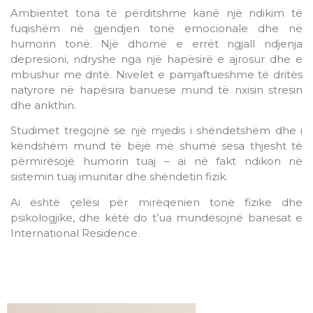
Ambientet tona të përditshme kanë një ndikim të
fuqishëm në gjendjen tonë emocionale dhe në
humorin tonë. Një dhomë e errët ngjall ndjenja
depresioni, ndryshe nga një hapësirë e ajrosur dhe e
mbushur me dritë. Nivelet e pamjaftueshme të dritës
natyrore në hapësira banuese mund të nxisin stresin
dhe ankthin.
Studimet tregojnë se një mjedis i shëndetshëm dhe i
këndshëm mund të bëjë më shumë sesa thjesht të
përmirësojë humorin tuaj – ai në fakt ndikon në
sistemin tuaj imunitar dhe shëndetin fizik.
Ai është çelësi për mirëqenien tonë fizike dhe
psikologjike, dhe këtë do t’ua mundësojnë banesat e
International Residence.