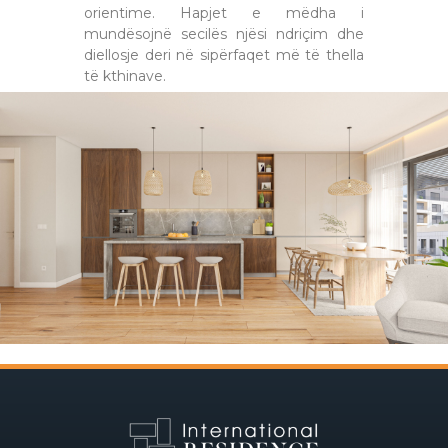
orientime. Hapjet e mëdha i
mundësojnë secilës njësi ndriçim dhe
diellosje deri në sipërfaqet më të thella
të kthinave.