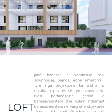
janë banesat e vendosura mbi
Townhouse, prandaj edhe emërtimi i
tyre nga projektuesi ka ardhur si
rezultat i pozitës së tyre sepse këto
njësi përfaqësojnë çatinë e
banesave/shtëpi dhe kufirin ndërmjet
LOFT
banesave/shtëpi në varg dhe objekteve
të ndara të banimit. Këto banesa janë të