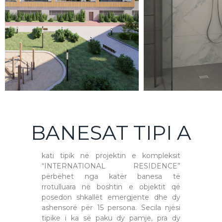
BANESAT TIPI A
kati tipik në projektin e kompleksit
“INTERNATIONAL RESIDENCE”
përbëhet nga katër banesa të
rrotulluara në boshtin e objektit që
posedon shkallët emergjente dhe dy
ashensorë për 15 persona. Secila njësi
tipike i ka së paku dy pamje, pra dy