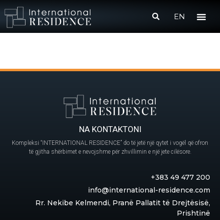
EN
NA KONTAKTONI
Kompleksi “INTERNATIONAL RESIDENCE” do të jetë një qytet i vogël që ofron
të gjitha shërbimet e nevojshme për zhvillimin e një jete cilësore.
+383 49 477 200
info@international-residence.com
Rr. Nekibe Kelmendi, Pranë Pallatit të Drejtësisë,
Prishtinë