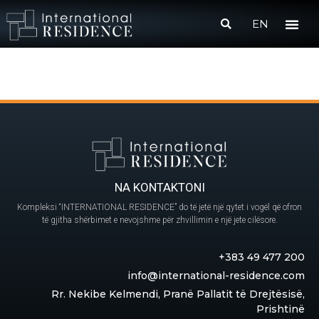
EN
NA KONTAKTONI
Kompleksi “INTERNATIONAL RESIDENCE” do të jetë një qytet i vogël që ofron
të gjitha shërbimet e nevojshme për zhvillimin e një jete cilësore.
+383 49 477 200
info@international-residence.com
Rr. Nekibe Kelmendi, Pranë Pallatit të Drejtësisë,
Prishtinë