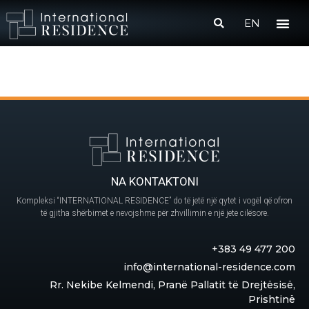
EN
NA KONTAKTONI
Kompleksi “INTERNATIONAL RESIDENCE” do të jetë një qytet i vogël që ofron
të gjitha shërbimet e nevojshme për zhvillimin e një jete cilësore.
+383 49 477 200
info@international-residence.com
Rr. Nekibe Kelmendi, Pranë Pallatit të Drejtësisë,
Prishtinë