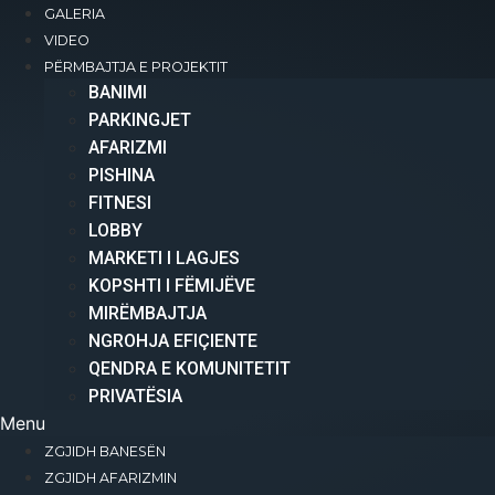
GALERIA
+383 49 477 200
VIDEO
info@international-residence.com
PËRMBAJTJA E PROJEKTIT
Rr. Nekibe Kelmendi, Pranë Pallatit të
BANIMI​
Drejtësisë, Prishtinë
PARKINGJET
AFARIZMI​
PISHINA
Copyright 2025 © All rights Reserved.
FITNESI
LOBBY
MARKETI I LAGJES
KOPSHTI I FËMIJËVE
MIRËMBAJTJA
NGROHJA EFIÇIENTE
QENDRA E KOMUNITETIT
PRIVATËSIA
Menu
ZGJIDH BANESËN
ZGJIDH AFARIZMIN