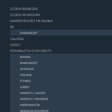
ZGJIDH BANESËN
ZGJIDH AFARIZMIN
MARRËVESHJET ME BANKA
3D
PARKINGJET
GALERIA
VIDEO
PËRMBAJTJA E PROJEKTIT
BANIMI​
PARKINGJET
AFARIZMI​
PISHINA
FITNESI
LOBBY
MARKETI I LAGJES
KOPSHTI I FËMIJËVE
MIRËMBAJTJA
NGROHJA EFIÇIENTE