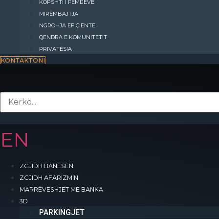
KOPSHTI I FËMIJËVE
MIRËMBAJTJA
NGROHJA EFIÇIENTE
QENDRA E KOMUNITETIT
PRIVATËSIA
KONTAKTONI
EN
ZGJIDH BANESËN
ZGJIDH AFARIZMIN
MARRËVESHJET ME BANKA
Kompleksi “INTERNATIONAL RESIDENCE” do të jetë një qytet i vogël që o
3D
të gjitha shërbimet e nevojshme për zhvillimin e një jete cilësore.
PARKINGJET