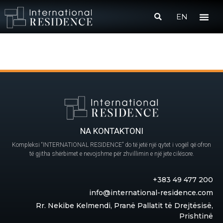
EN
NA KONTAKTONI
Kompleksi “INTERNATIONAL RESIDENCE” do të jetë një qytet i vogël që ofron
të gjitha shërbimet e nevojshme për zhvillimin e një jete cilësore.
+383 49 477 200
info@international-residence.com
Rr. Nekibe Kelmendi, Pranë Pallatit të Drejtësisë,
Prishtinë