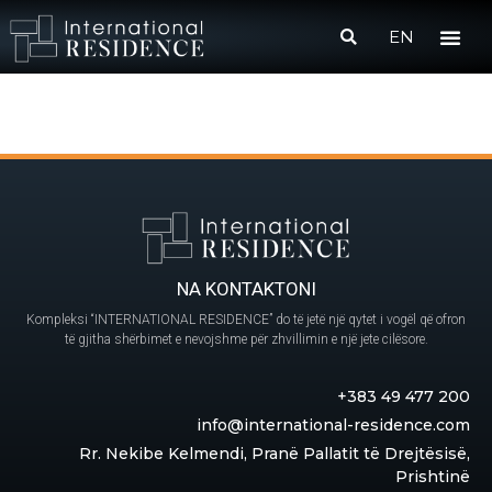
EN
NA KONTAKTONI
Kompleksi “INTERNATIONAL RESIDENCE” do të jetë një qytet i vogël që ofron
të gjitha shërbimet e nevojshme për zhvillimin e një jete cilësore.
+383 49 477 200
info@international-residence.com
Rr. Nekibe Kelmendi, Pranë Pallatit të Drejtësisë,
Prishtinë