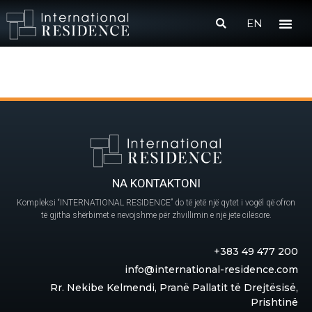
EN
NA KONTAKTONI
Kompleksi “INTERNATIONAL RESIDENCE” do të jetë një qytet i vogël që ofron
të gjitha shërbimet e nevojshme për zhvillimin e një jete cilësore.
+383 49 477 200
info@international-residence.com
Rr. Nekibe Kelmendi, Pranë Pallatit të Drejtësisë,
Prishtinë