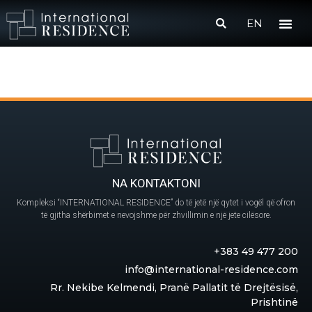
EN
NA KONTAKTONI
Kompleksi “INTERNATIONAL RESIDENCE” do të jetë një qytet i vogël që ofron
të gjitha shërbimet e nevojshme për zhvillimin e një jete cilësore.
+383 49 477 200
info@international-residence.com
Rr. Nekibe Kelmendi, Pranë Pallatit të Drejtësisë,
Prishtinë