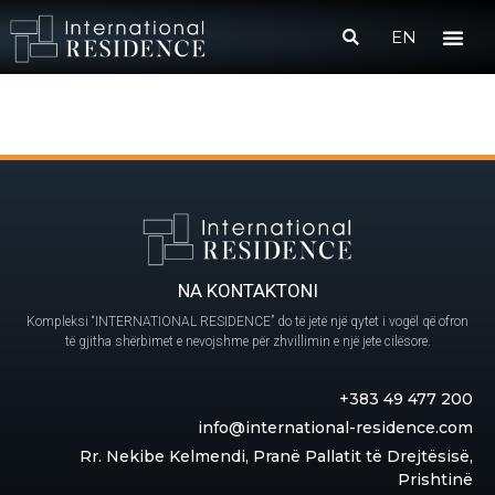
EN
NA KONTAKTONI
Kompleksi “INTERNATIONAL RESIDENCE” do të jetë një qytet i vogël që ofron
të gjitha shërbimet e nevojshme për zhvillimin e një jete cilësore.
+383 49 477 200
info@international-residence.com
Rr. Nekibe Kelmendi, Pranë Pallatit të Drejtësisë,
Prishtinë