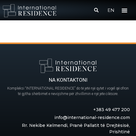
EN
NA KONTAKTONI
Kompleksi “INTERNATIONAL RESIDENCE” do të jetë një qytet i vogël që ofron
të gjitha shërbimet e nevojshme për zhvillimin e një jete cilësore.
+383 49 477 200
info@international-residence.com
Rr. Nekibe Kelmendi, Pranë Pallatit të Drejtësisë,
Prishtinë