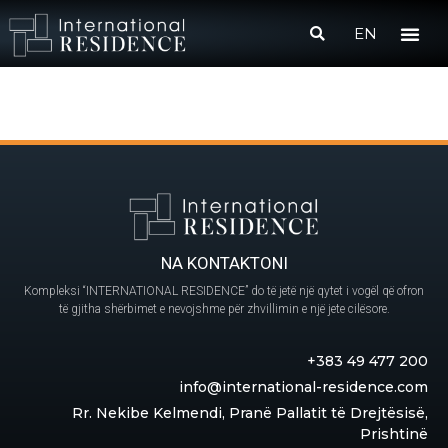
EN
NA KONTAKTONI
Kompleksi “INTERNATIONAL RESIDENCE” do të jetë një qytet i vogël që ofron
të gjitha shërbimet e nevojshme për zhvillimin e një jete cilësore.
+383 49 477 200
info@international-residence.com
Rr. Nekibe Kelmendi, Pranë Pallatit të Drejtësisë,
Prishtinë