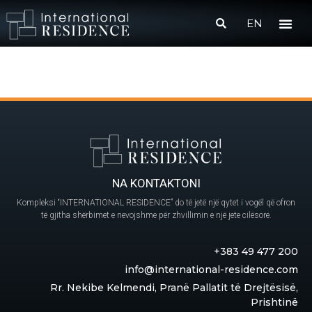
EN
NA KONTAKTONI
Kompleksi “INTERNATIONAL RESIDENCE” do të jetë një qytet i vogël që ofron
të gjitha shërbimet e nevojshme për zhvillimin e një jete cilësore.
+383 49 477 200
info@international-residence.com
Rr. Nekibe Kelmendi, Pranë Pallatit të Drejtësisë,
Prishtinë