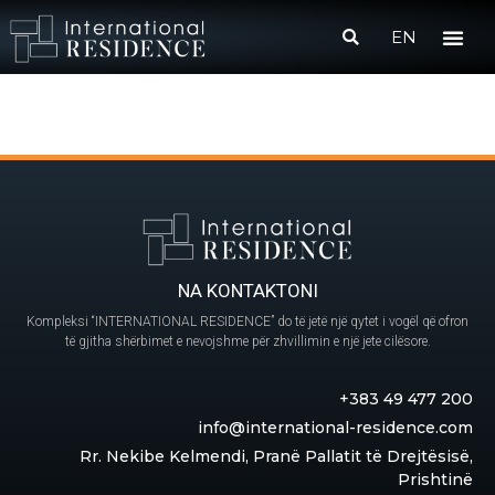
EN
NA KONTAKTONI
Kompleksi “INTERNATIONAL RESIDENCE” do të jetë një qytet i vogël që ofron
të gjitha shërbimet e nevojshme për zhvillimin e një jete cilësore.
+383 49 477 200
info@international-residence.com
Rr. Nekibe Kelmendi, Pranë Pallatit të Drejtësisë,
Prishtinë