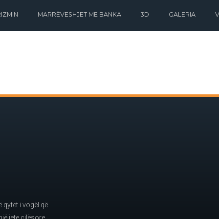
IZMIN
MARRËVESHJET ME BANKA
3D
GALERIA
qytet i vogël që
jë jete cilësore.