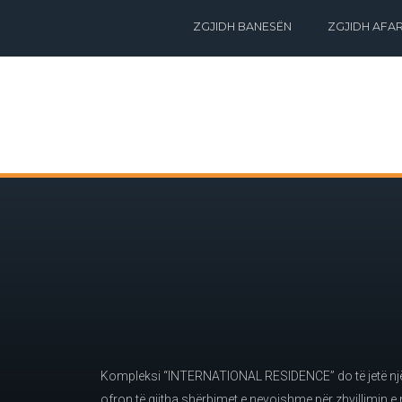
ZGJIDH BANESËN
ZGJIDH AFAR
Kompleksi “INTERNATIONAL RESIDENCE” do të jetë një 
ofron të gjitha shërbimet e nevojshme për zhvillimin e n