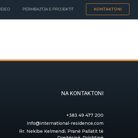
VIDEO
PËRMBAJTJA E PROJEKTIT
KONTAKTONI
NA KONTAKTONI
+383 49 477 200
info@international-residence.com
Rr. Nekibe Kelmendi, Pranë Pallatit të
Drejtësisë, Prishtinë