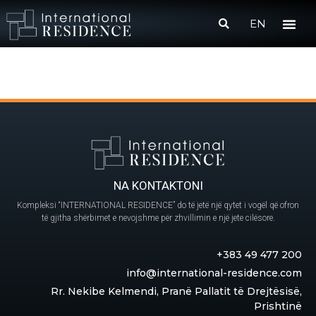
EN
NA KONTAKTONI
Kompleksi “INTERNATIONAL RESIDENCE” do të jetë një qytet i vogël që ofron
të gjitha shërbimet e nevojshme për zhvillimin e një jete cilësore.
+383 49 477 200
info@international-residence.com
Rr. Nekibe Kelmendi, Pranë Pallatit të Drejtësisë,
Prishtinë