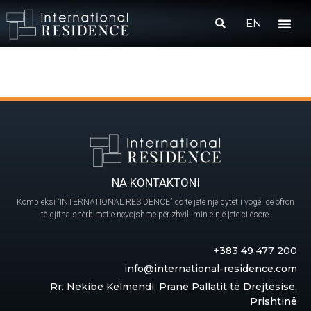
EN
NA KONTAKTONI
Kompleksi “INTERNATIONAL RESIDENCE” do të jetë një qytet i vogël që ofron
të gjitha shërbimet e nevojshme për zhvillimin e një jete cilësore.
+383 49 477 200
info@international-residence.com
Rr. Nekibe Kelmendi, Pranë Pallatit të Drejtësisë,
Prishtinë