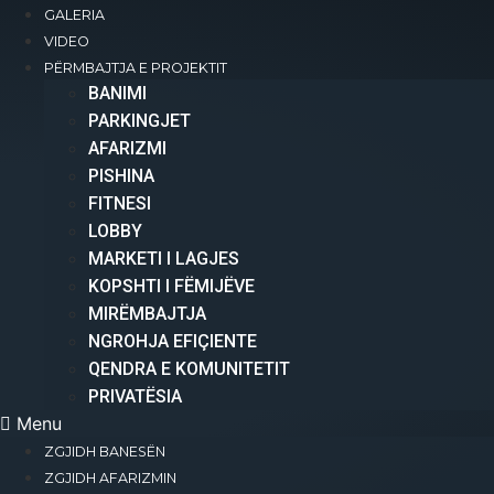
GALERIA
+383 49 477 200
VIDEO
info@international-residence.com
PËRMBAJTJA E PROJEKTIT
Rr. Nekibe Kelmendi, Pranë Pallatit të
BANIMI​
Drejtësisë, Prishtinë
PARKINGJET
AFARIZMI​
PISHINA
Copyright 2025 © All rights Reserved.
FITNESI
LOBBY
MARKETI I LAGJES
KOPSHTI I FËMIJËVE
MIRËMBAJTJA
NGROHJA EFIÇIENTE
QENDRA E KOMUNITETIT
PRIVATËSIA
Menu
ZGJIDH BANESËN
ZGJIDH AFARIZMIN