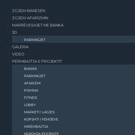
ZGJIDH BANESËN
ZGJIDH AFARIZMIN
MARRËVESHJET ME BANKA
3D
PARKINGJET
GALERIA
VIDEO
PËRMBAJTJA E PROJEKTIT
BANIMI​
PARKINGJET
AFARIZMI​
PISHINA
FITNESI
LOBBY
MARKETI I LAGJES
KOPSHTI I FËMIJËVE
MIRËMBAJTJA
NGROHJA EFIÇIENTE