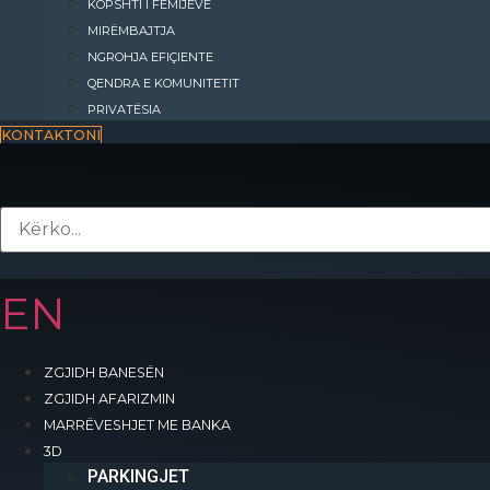
KOPSHTI I FËMIJËVE
MIRËMBAJTJA
NGROHJA EFIÇIENTE
QENDRA E KOMUNITETIT
PRIVATËSIA
KONTAKTONI
EN
ZGJIDH BANESËN
ZGJIDH AFARIZMIN
MARRËVESHJET ME BANKA
Kompleksi “INTERNATIONAL RESIDENCE” do të jetë një qytet i vogël që o
3D
të gjitha shërbimet e nevojshme për zhvillimin e një jete cilësore.
PARKINGJET