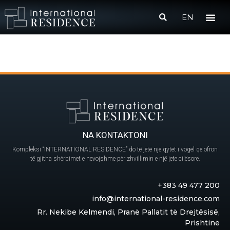
EN
NA KONTAKTONI
Kompleksi “INTERNATIONAL RESIDENCE” do të jetë një qytet i vogël që ofron
të gjitha shërbimet e nevojshme për zhvillimin e një jete cilësore.
+383 49 477 200
info@international-residence.com
Rr. Nekibe Kelmendi, Pranë Pallatit të Drejtësisë,
Prishtinë