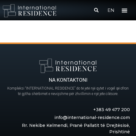
EN
NA KONTAKTONI
Kompleksi “INTERNATIONAL RESIDENCE” do të jetë një qytet i vogël që ofron
të gjitha shërbimet e nevojshme për zhvillimin e një jete cilësore.
+383 49 477 200
info@international-residence.com
Rr. Nekibe Kelmendi, Pranë Pallatit të Drejtësisë,
Prishtinë