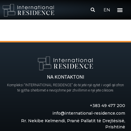
EN
NA KONTAKTONI
Kompleksi “INTERNATIONAL RESIDENCE” do të jetë një qytet i vogël që ofron
të gjitha shërbimet e nevojshme për zhvillimin e një jete cilësore.
+383 49 477 200
info@international-residence.com
Rr. Nekibe Kelmendi, Pranë Pallatit të Drejtësisë,
Prishtinë