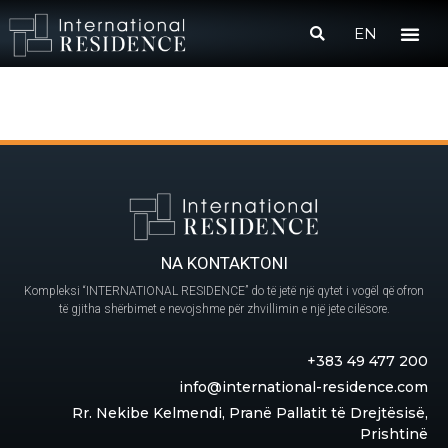
EN
NA KONTAKTONI
Kompleksi “INTERNATIONAL RESIDENCE” do të jetë një qytet i vogël që ofron
të gjitha shërbimet e nevojshme për zhvillimin e një jete cilësore.
+383 49 477 200
info@international-residence.com
Rr. Nekibe Kelmendi, Pranë Pallatit të Drejtësisë,
Prishtinë