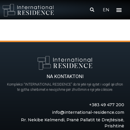
EN
NA KONTAKTONI
Kompleksi “INTERNATIONAL RESIDENCE” do të jetë një qytet i vogël që ofron
të gjitha shërbimet e nevojshme për zhvillimin e një jete cilësore.
+383 49 477 200
info@international-residence.com
Rr. Nekibe Kelmendi, Pranë Pallatit të Drejtësisë,
Prishtinë