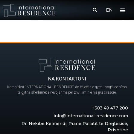
EN
NA KONTAKTONI
Kompleksi “INTERNATIONAL RESIDENCE” do të jetë një qytet i vogël që ofron
të gjitha shërbimet e nevojshme për zhvillimin e një jete cilësore.
+383 49 477 200
info@international-residence.com
Rr. Nekibe Kelmendi, Pranë Pallatit të Drejtësisë,
Prishtinë