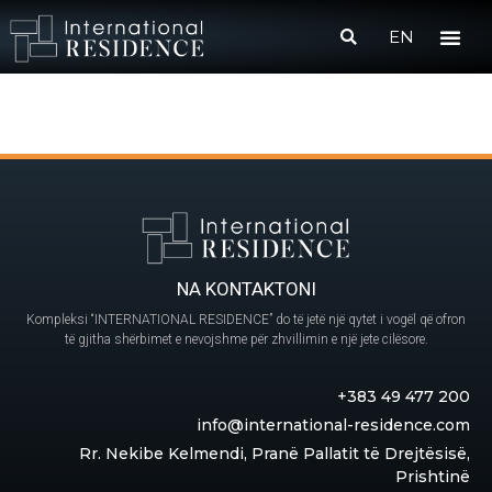
EN
NA KONTAKTONI
Kompleksi “INTERNATIONAL RESIDENCE” do të jetë një qytet i vogël që ofron
të gjitha shërbimet e nevojshme për zhvillimin e një jete cilësore.
+383 49 477 200
info@international-residence.com
Rr. Nekibe Kelmendi, Pranë Pallatit të Drejtësisë,
Prishtinë