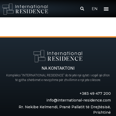
EN
NA KONTAKTONI
Kompleksi “INTERNATIONAL RESIDENCE” do të jetë një qytet i vogël që ofron
të gjitha shërbimet e nevojshme për zhvillimin e një jete cilësore.
+383 49 477 200
info@international-residence.com
Rr. Nekibe Kelmendi, Pranë Pallatit të Drejtësisë,
Prishtinë