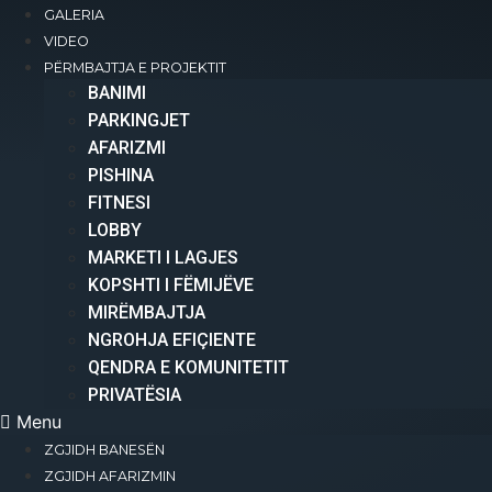
GALERIA
+383 49 477 200
VIDEO
info@international-residence.com
PËRMBAJTJA E PROJEKTIT
Rr. Nekibe Kelmendi, Pranë Pallatit të
BANIMI​
Drejtësisë, Prishtinë
PARKINGJET
AFARIZMI​
PISHINA
Copyright 2025 © All rights Reserved.
FITNESI
LOBBY
MARKETI I LAGJES
KOPSHTI I FËMIJËVE
MIRËMBAJTJA
NGROHJA EFIÇIENTE
QENDRA E KOMUNITETIT
PRIVATËSIA
Menu
ZGJIDH BANESËN
ZGJIDH AFARIZMIN