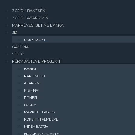
ZGJIDH BANESËN
ZGJIDH AFARIZMIN
MARRËVESHJET ME BANKA
3D
PARKINGJET
GALERIA
VIDEO
PËRMBAJTJA E PROJEKTIT
BANIMI​
PARKINGJET
AFARIZMI​
PISHINA
FITNESI
LOBBY
MARKETI I LAGJES
KOPSHTI I FËMIJËVE
MIRËMBAJTJA
NGROHJA EFIÇIENTE