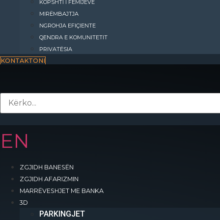
KOPSHTI I FËMIJËVE
MIRËMBAJTJA
NGROHJA EFIÇIENTE
QENDRA E KOMUNITETIT
PRIVATËSIA
KONTAKTONI
EN
ZGJIDH BANESËN
ZGJIDH AFARIZMIN
MARRËVESHJET ME BANKA
Kompleksi “INTERNATIONAL RESIDENCE” do të jetë një qytet i vogël që o
3D
të gjitha shërbimet e nevojshme për zhvillimin e një jete cilësore.
PARKINGJET