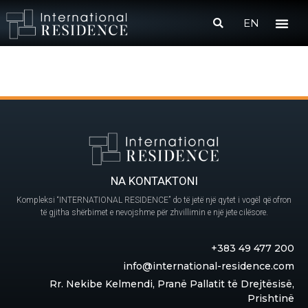
EN
NA KONTAKTONI
Kompleksi “INTERNATIONAL RESIDENCE” do të jetë një qytet i vogël që ofron
të gjitha shërbimet e nevojshme për zhvillimin e një jete cilësore.
+383 49 477 200
info@international-residence.com
Rr. Nekibe Kelmendi, Pranë Pallatit të Drejtësisë,
Prishtinë