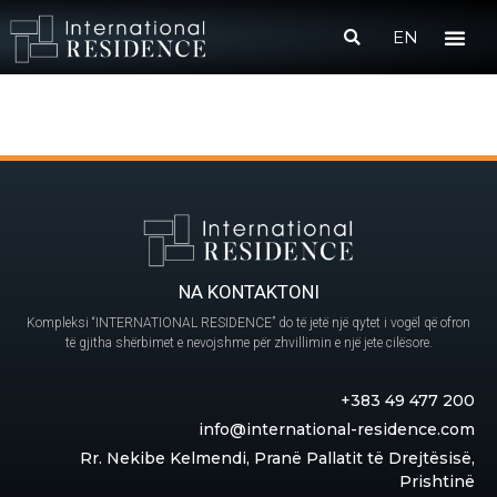
EN
NA KONTAKTONI
Kompleksi “INTERNATIONAL RESIDENCE” do të jetë një qytet i vogël që ofron
të gjitha shërbimet e nevojshme për zhvillimin e një jete cilësore.
+383 49 477 200
info@international-residence.com
Rr. Nekibe Kelmendi, Pranë Pallatit të Drejtësisë,
Prishtinë