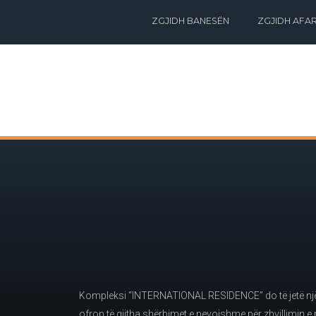
ZGJIDH BANESËN
ZGJIDH AFAR
Kompleksi “INTERNATIONAL RESIDENCE” do të jetë një 
ofron të gjitha shërbimet e nevojshme për zhvillimin e n