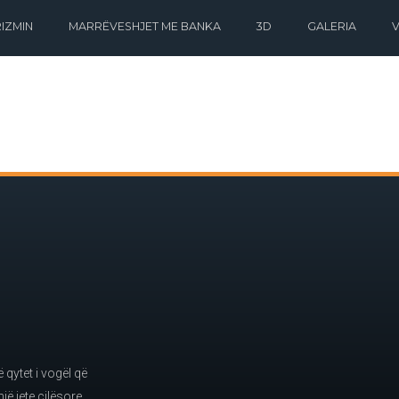
IZMIN
MARRËVESHJET ME BANKA
3D
GALERIA
qytet i vogël që
jë jete cilësore.