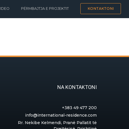
VIDEO
PËRMBAJTJA E PROJEKTIT
KONTAKTONI
NA KONTAKTONI
+383 49 477 200
info@international-residence.com
Rr. Nekibe Kelmendi, Pranë Pallatit të
Drejtësisë, Prishtinë