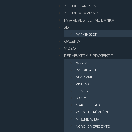
ZGJIDH BANESËN
ZGJIDH AFARIZMIN
MARRËVESHJET ME BANKA
3D
PARKINGJET
GALERIA
VIDEO
PËRMBAJTJA E PROJEKTIT
BANIMI​
PARKINGJET
AFARIZMI​
PISHINA
FITNESI
LOBBY
MARKETI I LAGJES
KOPSHTI I FËMIJËVE
MIRËMBAJTJA
NGROHJA EFIÇIENTE