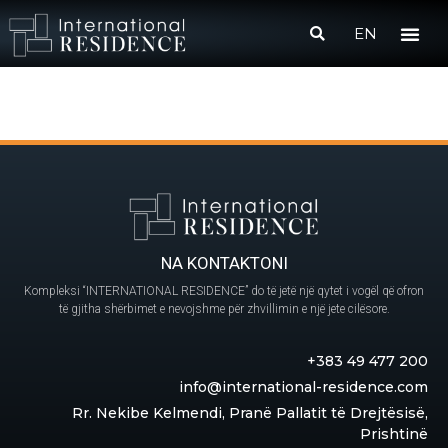
EN
NA KONTAKTONI
Kompleksi “INTERNATIONAL RESIDENCE” do të jetë një qytet i vogël që ofron
të gjitha shërbimet e nevojshme për zhvillimin e një jete cilësore.
+383 49 477 200
info@international-residence.com
Rr. Nekibe Kelmendi, Pranë Pallatit të Drejtësisë,
Prishtinë