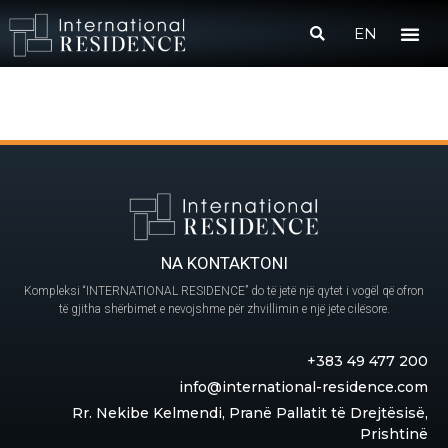
EN
NA KONTAKTONI
Kompleksi “INTERNATIONAL RESIDENCE” do të jetë një qytet i vogël që ofron
të gjitha shërbimet e nevojshme për zhvillimin e një jete cilësore.
+383 49 477 200
info@international-residence.com
Rr. Nekibe Kelmendi, Pranë Pallatit të Drejtësisë,
Prishtinë