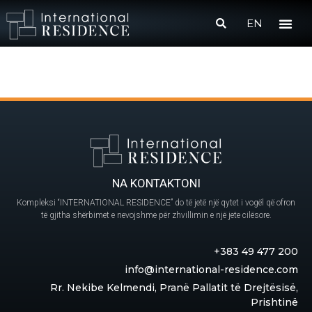
EN
NA KONTAKTONI
Kompleksi “INTERNATIONAL RESIDENCE” do të jetë një qytet i vogël që ofron
të gjitha shërbimet e nevojshme për zhvillimin e një jete cilësore.
+383 49 477 200
info@international-residence.com
Rr. Nekibe Kelmendi, Pranë Pallatit të Drejtësisë,
Prishtinë