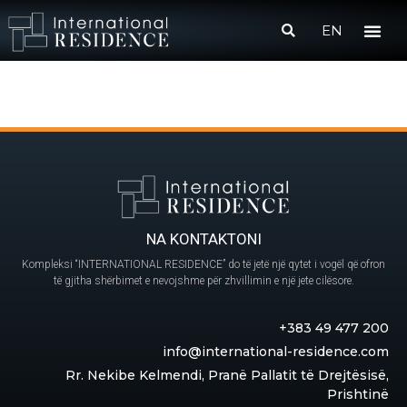
EN
NA KONTAKTONI
Kompleksi “INTERNATIONAL RESIDENCE” do të jetë një qytet i vogël që ofron
të gjitha shërbimet e nevojshme për zhvillimin e një jete cilësore.
+383 49 477 200
info@international-residence.com
Rr. Nekibe Kelmendi, Pranë Pallatit të Drejtësisë,
Prishtinë