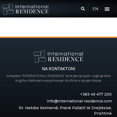
EN
NA KONTAKTONI
Kompleksi “INTERNATIONAL RESIDENCE” do të jetë një qytet i vogël që ofron
të gjitha shërbimet e nevojshme për zhvillimin e një jete cilësore.
+383 49 477 200
info@international-residence.com
Rr. Nekibe Kelmendi, Pranë Pallatit të Drejtësisë,
Prishtinë