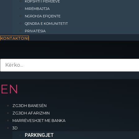
KOPSHTI I FËMIJËVE
MIRËMBAJTJA
NGROHJA EFIÇIENTE
QENDRA E KOMUNITETIT
PRIVATËSIA
KONTAKTONI
EN
ZGJIDH BANESËN
ZGJIDH AFARIZMIN
MARRËVESHJET ME BANKA
Kompleksi “INTERNATIONAL RESIDENCE” do të jetë një qytet i vogël që o
3D
të gjitha shërbimet e nevojshme për zhvillimin e një jete cilësore.
PARKINGJET