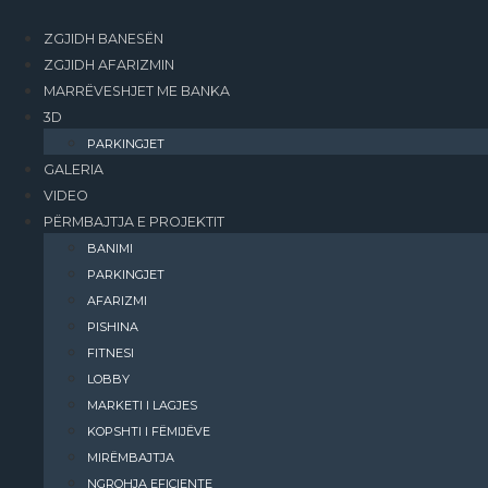
ZGJIDH BANESËN
ZGJIDH AFARIZMIN
MARRËVESHJET ME BANKA
3D
PARKINGJET
GALERIA
VIDEO
PËRMBAJTJA E PROJEKTIT
BANIMI​
PARKINGJET
AFARIZMI​
PISHINA
FITNESI
LOBBY
MARKETI I LAGJES
KOPSHTI I FËMIJËVE
MIRËMBAJTJA
NGROHJA EFIÇIENTE