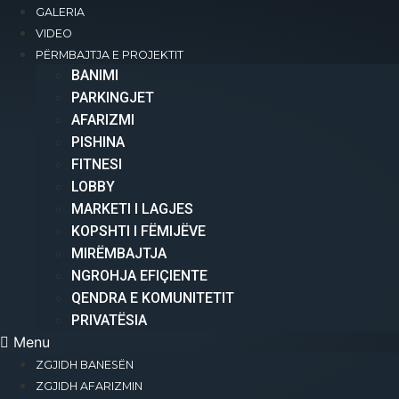
GALERIA
+383 49 477 200
VIDEO
info@international-residence.com
PËRMBAJTJA E PROJEKTIT
Rr. Nekibe Kelmendi, Pranë Pallatit të
BANIMI​
Drejtësisë, Prishtinë
PARKINGJET
AFARIZMI​
PISHINA
Copyright 2025 © All rights Reserved.
FITNESI
LOBBY
MARKETI I LAGJES
KOPSHTI I FËMIJËVE
MIRËMBAJTJA
NGROHJA EFIÇIENTE
QENDRA E KOMUNITETIT
PRIVATËSIA
Menu
ZGJIDH BANESËN
ZGJIDH AFARIZMIN