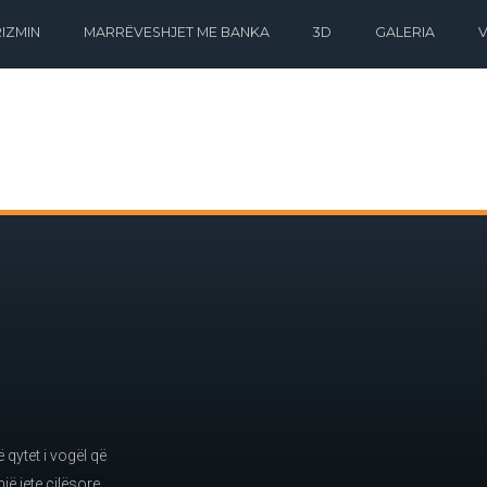
IZMIN
MARRËVESHJET ME BANKA
3D
GALERIA
qytet i vogël që
jë jete cilësore.