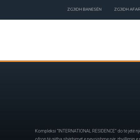
ZGJIDH BANESËN
ZGJIDH AFAR
Kompleksi “INTERNATIONAL RESIDENCE” do të jetë një 
ofron të gjitha shërbimet e nevojshme për zhvillimin e n