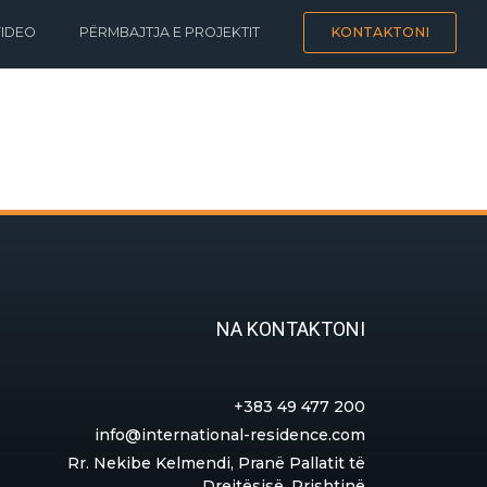
VIDEO
PËRMBAJTJA E PROJEKTIT
KONTAKTONI
NA KONTAKTONI
+383 49 477 200
info@international-residence.com
Rr. Nekibe Kelmendi, Pranë Pallatit të
Drejtësisë, Prishtinë